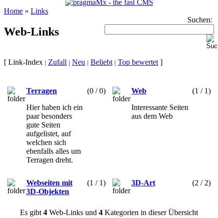
Home
»
Links
Suchen:
Web-Links
[ Link-Index
Zufall
Neu
Beliebt
Top bewertet
]
|
|
|
|
Terragen
(0 / 0)
Web
(1 / 1)
Hier haben ich ein
Interessante Seiten
paar besonders
aus dem Web
gute Seiten
aufgelistet, auf
welchen sich
ebenfalls alles um
Terragen dreht.
Webseiten mit
(1 / 1)
3D-Art
(2 / 2)
3D-Objekten
Es gibt
4
Web-Links und
4
Kategorien in dieser Übersicht