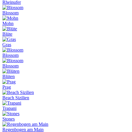
Rheinufer
Blossom
Mohn
Blüte
Gras
Blossom
Blossom
Blüten
Prag
Beach Sizilien
Trapani
Stones
Regenbogen am Main