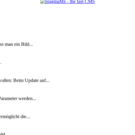
s man ein Bild...
.
ollen: Beim Update auf...
Parameter werden...
rmöglicht die...
RaM