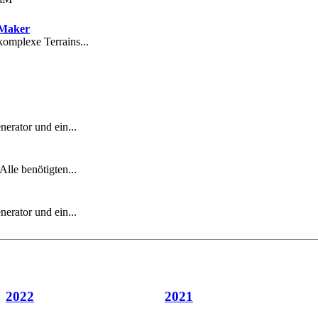
raMaker
komplexe Terrains...
erator und ein...
Alle benötigten...
erator und ein...
2022
2021